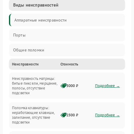
Виды неисправностей
Аппаратные неисправности
Порты
Общие поломки
Неисправности
Стоимость
Устройства
Неисправность матрицы:
Программные ошибки
битые пиксели, мерцание,
5000 ₽
Подробнее →
полосы, отсутствие
подсветки
Электрические и системные сбои
Поломка клавиатуры:
Интерфейсные проблемы
неработающие клавиши,
2500 ₽
Подробнее →
залипание, отсутствие
подсветки
Батарея