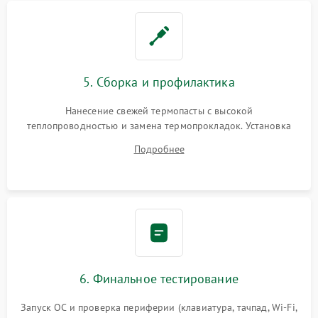
5. Сборка и профилактика
Нанесение свежей термопасты с высокой
теплопроводностью и замена термопрокладок. Установка
системы охлаждения, подключение всех внутренних
Подробнее
шлейфов, модулей памяти и накопителей. Предварительная
сборка корпуса.
6. Финальное тестирование
Запуск ОС и проверка периферии (клавиатура, тачпад, Wi-Fi,