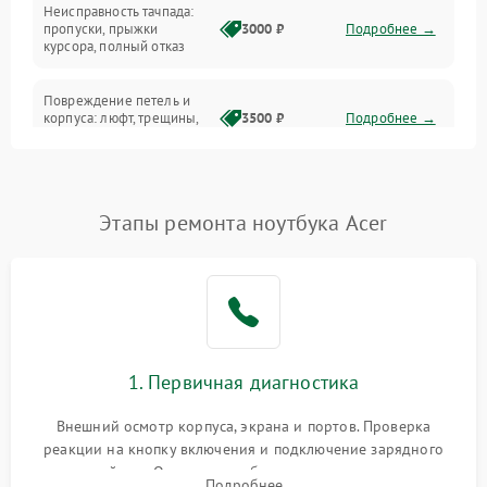
Неисправность тачпада:
Сеть и интернет
пропуски, прыжки
3000 ₽
Подробнее →
курсора, полный отказ
Система охлаждения
Повреждение петель и
корпуса: люфт, трещины,
3500 ₽
Подробнее →
деформация
Проблемы аккумулятора:
быстрая разрядка,
2500 ₽
Подробнее →
Этапы ремонта ноутбука Acer
невозможность зарядки,
вздутие
Неисправность зарядного
устройства или разъёма
2000 ₽
Подробнее →
питания
1. Первичная диагностика
Перегрев из‑за пыли,
износа термопасты или
2500 ₽
Подробнее →
неисправности кулера
Внешний осмотр корпуса, экрана и портов. Проверка
реакции на кнопку включения и подключение зарядного
устройства. Оценка потребления тока с помощью
Выход из строя SSD или
Подробнее