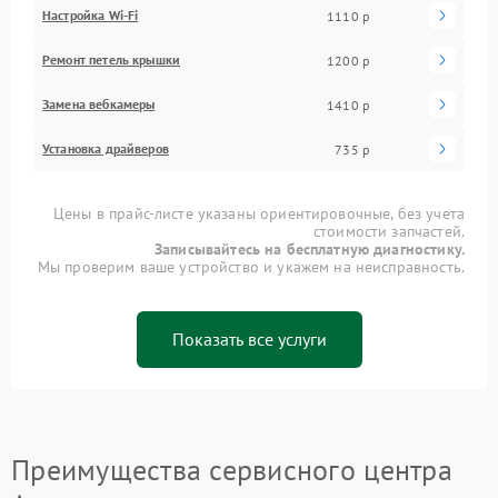
Настройка Wi-Fi
1110 р
Ремонт петель крышки
1200 р
Замена вебкамеры
1410 р
Установка драйверов
735 р
Цены в прайс-листе указаны ориентировочные, без учета
стоимости запчастей.
Записывайтесь на бесплатную диагностику.
Мы проверим ваше устройство и укажем на неисправность.
Показать все услуги
Преимущества сервисного центра