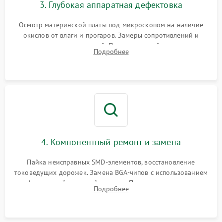
3. Глубокая аппаратная дефектовка
Осмотр материнской платы под микроскопом на наличие
окислов от влаги и прогаров. Замеры сопротивлений и
дежурных напряжений. Проверка цепей питания,
Подробнее
мультиконтроллера, процессора и видеочипа.
4. Компонентный ремонт и замена
Пайка неисправных SMD-элементов, восстановление
токоведущих дорожек. Замена BGA-чипов с использованием
инфракрасной паяльной станции. Прошивка микросхемы
Подробнее
BIOS или замена поврежденных портов USB