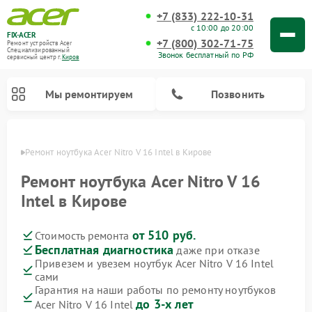
+7 (833) 222-10-31
с 10:00 до 20:00
FIX-ACER
+7 (800) 302-71-75
Ремонт устройств Acer
Специализированный
Звонок бесплатный по РФ
cервисный центр г.
Киров
Мы ремонтируем
Позвонить
ирове
Ремонт ноутбука Acer Nitro V 16 Intel в Кирове
Ремонт ноутбука Acer Nitro V 16
Intel в Кирове
от 510 руб.
Стоимость ремонта
Бесплатная диагностика
даже при отказе
Привезем и увезем ноутбук Acer Nitro V 16 Intel
сами
Гарантия на наши работы по ремонту ноутбуков
до 3-х лет
Acer Nitro V 16 Intel