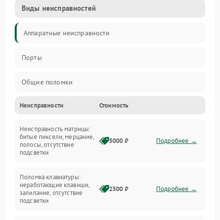
Виды неисправностей
Аппаратные неисправности
Порты
Общие поломки
Неисправности
Стоимость
Устройства
Неисправность матрицы:
Программные ошибки
битые пиксели, мерцание,
5000 ₽
Подробнее →
полосы, отсутствие
подсветки
Электрические и системные сбои
Поломка клавиатуры:
Интерфейсные проблемы
неработающие клавиши,
2500 ₽
Подробнее →
залипание, отсутствие
подсветки
Батарея