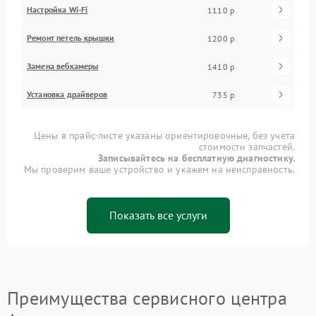
Настройка Wi-Fi
1110 р
Ремонт петель крышки
1200 р
Замена вебкамеры
1410 р
Установка драйверов
735 р
Цены в прайс-листе указаны ориентировочные, без учета
стоимости запчастей.
Записывайтесь на бесплатную диагностику.
Мы проверим ваше устройство и укажем на неисправность.
Показать все услуги
Преимущества сервисного центра