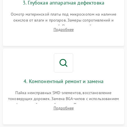
3. Глубокая аппаратная дефектовка
Осмотр материнской платы под микроскопом на наличие
окислов от влаги и прогаров. Замеры сопротивлений и
дежурных напряжений. Проверка цепей питания,
Подробнее
мультиконтроллера, процессора и видеочипа.
4. Компонентный ремонт и замена
Пайка неисправных SMD-элементов, восстановление
токоведущих дорожек. Замена BGA-чипов с использованием
инфракрасной паяльной станции. Прошивка микросхемы
Подробнее
BIOS или замена поврежденных портов USB