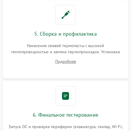
5. Сборка и профилактика
Нанесение свежей термопасты с высокой
теплопроводностью и замена термопрокладок. Установка
системы охлаждения, подключение всех внутренних
Подробнее
шлейфов, модулей памяти и накопителей. Предварительная
сборка корпуса.
6. Финальное тестирование
Запуск ОС и проверка периферии (клавиатура, тачпад, Wi-Fi,