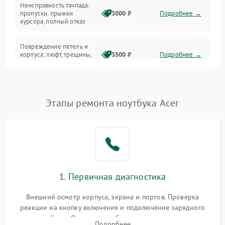
Неисправность тачпада:
Сеть и интернет
пропуски, прыжки
3000 ₽
Подробнее →
курсора, полный отказ
Система охлаждения
Повреждение петель и
корпуса: люфт, трещины,
3500 ₽
Подробнее →
деформация
Проблемы аккумулятора:
быстрая разрядка,
2500 ₽
Подробнее →
Этапы ремонта ноутбука Acer
невозможность зарядки,
вздутие
Неисправность зарядного
устройства или разъёма
2000 ₽
Подробнее →
питания
1. Первичная диагностика
Перегрев из‑за пыли,
износа термопасты или
2500 ₽
Подробнее →
неисправности кулера
Внешний осмотр корпуса, экрана и портов. Проверка
реакции на кнопку включения и подключение зарядного
устройства. Оценка потребления тока с помощью
Выход из строя SSD или
Подробнее