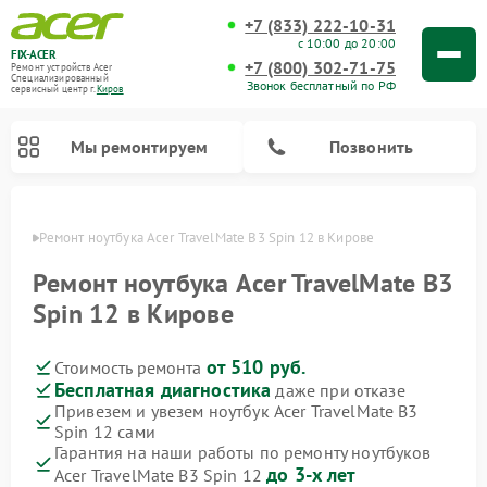
+7 (833) 222-10-31
с 10:00 до 20:00
FIX-ACER
+7 (800) 302-71-75
Ремонт устройств Acer
Специализированный
Звонок бесплатный по РФ
cервисный центр г.
Киров
Мы ремонтируем
Позвонить
ирове
Ремонт ноутбука Acer TravelMate B3 Spin 12 в Кирове
Ремонт ноутбука Acer TravelMate B3
Spin 12 в Кирове
от 510 руб.
Стоимость ремонта
Бесплатная диагностика
даже при отказе
Привезем и увезем ноутбук Acer TravelMate B3
Spin 12 сами
Гарантия на наши работы по ремонту ноутбуков
до 3-х лет
Acer TravelMate B3 Spin 12