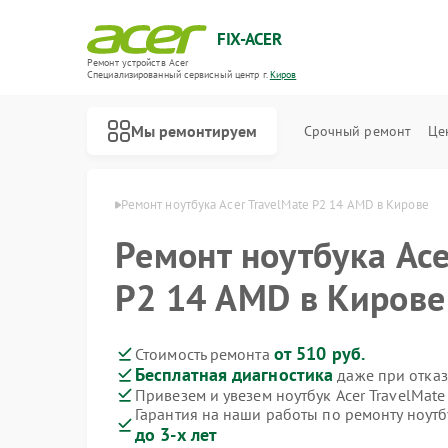
FIX-ACER
Ремонт устройств Acer
Специализированный cервисный центр г.
Киров
Мы ремонтируем
Срочный ремонт
Це
буков Acer в Кирове
Ремонт ноутбука Acer TravelMate P2 14 AMD в Кирове
Ремонт ноутбука Ace
P2 14 AMD в Кирове
от 510 руб.
Стоимость ремонта
Бесплатная диагностика
даже при отказ
Привезем и увезем ноутбук Acer TravelMat
Гарантия на наши работы по ремонту ноутб
до 3-х лет
Ремонт электросамокатов Acer