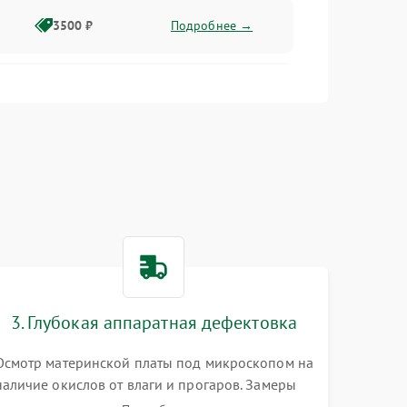
3500 ₽
Подробнее →
2500 ₽
Подробнее →
2000 ₽
Подробнее →
2500 ₽
Подробнее →
3. Глубокая аппаратная дефектовка
3000 ₽
Подробнее →
Осмотр материнской платы под микроскопом на
наличие окислов от влаги и прогаров. Замеры
2000 ₽
Подробнее →
сопротивлений и дежурных напряжений.