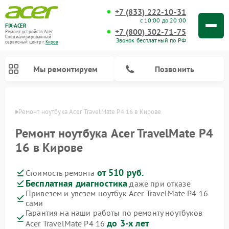
+7 (833) 222-10-31
с 10:00 до 20:00
FIX-ACER
+7 (800) 302-71-75
Ремонт устройств Acer
Специализированный
Звонок бесплатный по РФ
cервисный центр г.
Киров
Мы ремонтируем
Позвонить
ирове
Ремонт ноутбука Acer TravelMate P4 16 в Кирове
Ремонт ноутбука Acer TravelMate P4
16 в Кирове
от 510 руб.
Стоимость ремонта
Бесплатная диагностика
даже при отказе
Привезем и увезем ноутбук Acer TravelMate P4 16
сами
Гарантия на наши работы по ремонту ноутбуков
до 3-х лет
Acer TravelMate P4 16