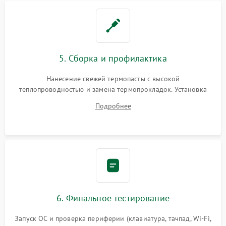
5. Сборка и профилактика
Нанесение свежей термопасты с высокой
теплопроводностью и замена термопрокладок. Установка
системы охлаждения, подключение всех внутренних
Подробнее
шлейфов, модулей памяти и накопителей. Предварительная
сборка корпуса.
6. Финальное тестирование
Запуск ОС и проверка периферии (клавиатура, тачпад, Wi-Fi,