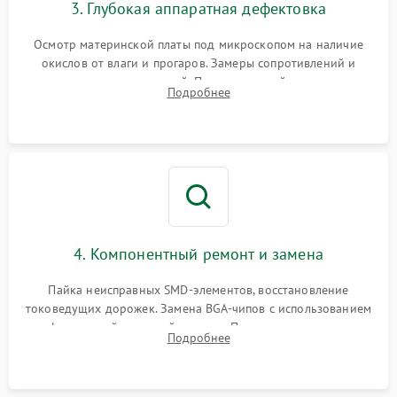
3. Глубокая аппаратная дефектовка
Осмотр материнской платы под микроскопом на наличие
окислов от влаги и прогаров. Замеры сопротивлений и
дежурных напряжений. Проверка цепей питания,
Подробнее
мультиконтроллера, процессора и видеочипа.
4. Компонентный ремонт и замена
Пайка неисправных SMD-элементов, восстановление
токоведущих дорожек. Замена BGA-чипов с использованием
инфракрасной паяльной станции. Прошивка микросхемы
Подробнее
BIOS или замена поврежденных портов USB