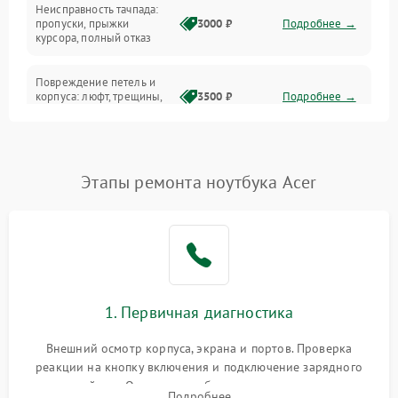
Неисправность тачпада:
Сеть и интернет
пропуски, прыжки
3000 ₽
Подробнее →
курсора, полный отказ
Система охлаждения
Повреждение петель и
корпуса: люфт, трещины,
3500 ₽
Подробнее →
деформация
Проблемы аккумулятора:
быстрая разрядка,
2500 ₽
Подробнее →
Этапы ремонта ноутбука Acer
невозможность зарядки,
вздутие
Неисправность зарядного
устройства или разъёма
2000 ₽
Подробнее →
питания
1. Первичная диагностика
Перегрев из‑за пыли,
износа термопасты или
2500 ₽
Подробнее →
неисправности кулера
Внешний осмотр корпуса, экрана и портов. Проверка
реакции на кнопку включения и подключение зарядного
устройства. Оценка потребления тока с помощью
Выход из строя SSD или
Подробнее