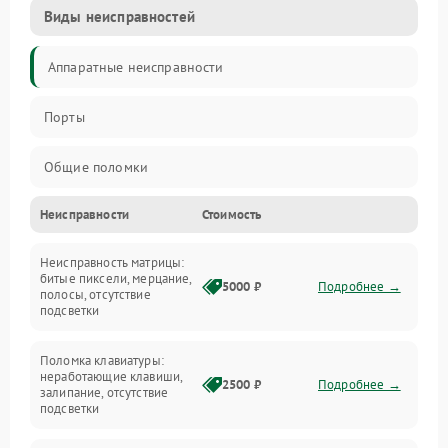
Виды неисправностей
Аппаратные неисправности
Порты
Общие поломки
Неисправности
Стоимость
Устройства
Неисправность матрицы:
Программные ошибки
битые пиксели, мерцание,
5000 ₽
Подробнее →
полосы, отсутствие
подсветки
Электрические и системные сбои
Поломка клавиатуры:
Интерфейсные проблемы
неработающие клавиши,
2500 ₽
Подробнее →
залипание, отсутствие
подсветки
Батарея