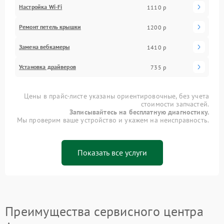
Настройка Wi-Fi
1110 р
Ремонт петель крышки
1200 р
Замена вебкамеры
1410 р
Установка драйверов
735 р
Цены в прайс-листе указаны ориентировочные, без учета
стоимости запчастей.
Записывайтесь на бесплатную диагностику.
Мы проверим ваше устройство и укажем на неисправность.
Показать все услуги
Преимущества сервисного центра