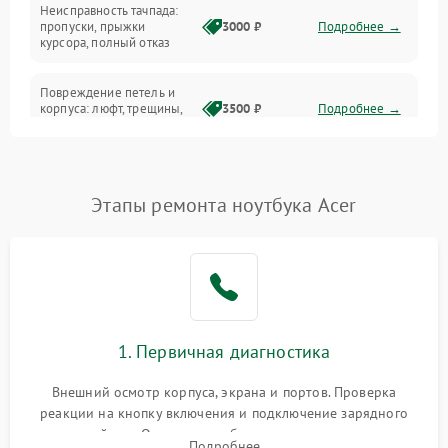
Неисправность тачпада:
Сеть и интернет
пропуски, прыжки
3000 ₽
Подробнее →
курсора, полный отказ
Система охлаждения
Повреждение петель и
корпуса: люфт, трещины,
3500 ₽
Подробнее →
деформация
Проблемы аккумулятора:
быстрая разрядка,
2500 ₽
Подробнее →
Этапы ремонта ноутбука Acer
невозможность зарядки,
вздутие
Неисправность зарядного
устройства или разъёма
2000 ₽
Подробнее →
питания
1. Первичная диагностика
Перегрев из‑за пыли,
износа термопасты или
2500 ₽
Подробнее →
неисправности кулера
Внешний осмотр корпуса, экрана и портов. Проверка
реакции на кнопку включения и подключение зарядного
устройства. Оценка потребления тока с помощью
Выход из строя SSD или
Подробнее