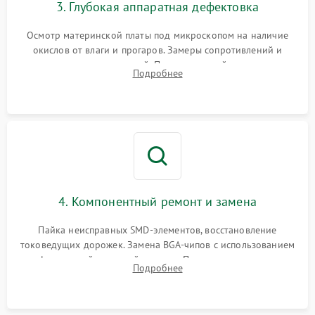
3. Глубокая аппаратная дефектовка
Осмотр материнской платы под микроскопом на наличие
окислов от влаги и прогаров. Замеры сопротивлений и
дежурных напряжений. Проверка цепей питания,
Подробнее
мультиконтроллера, процессора и видеочипа.
4. Компонентный ремонт и замена
Пайка неисправных SMD-элементов, восстановление
токоведущих дорожек. Замена BGA-чипов с использованием
инфракрасной паяльной станции. Прошивка микросхемы
Подробнее
BIOS или замена поврежденных портов USB