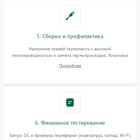
5. Сборка и профилактика
Нанесение свежей термопасты с высокой
теплопроводностью и замена термопрокладок. Установка
системы охлаждения, подключение всех внутренних
Подробнее
шлейфов, модулей памяти и накопителей. Предварительная
сборка корпуса.
6. Финальное тестирование
Запуск ОС и проверка периферии (клавиатура, тачпад, Wi-Fi,