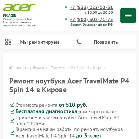
+7 (833) 222-10-31
с 10:00 до 20:00
FIX-ACER
+7 (800) 302-71-75
Ремонт устройств Acer
Специализированный
Звонок бесплатный по РФ
cервисный центр г.
Киров
Мы ремонтируем
Позвонить
ирове
Ремонт ноутбука Acer TravelMate P4 Spin 14 в Кирове
Ремонт ноутбука Acer TravelMate P4
Spin 14 в Кирове
от 510 руб.
Стоимость ремонта
Бесплатная диагностика
даже при отказе
Привезем и увезем ноутбук Acer TravelMate P4
Spin 14 сами
Гарантия на наши работы по ремонту ноутбуков
до 3-х лет
Acer TravelMate P4 Spin 14