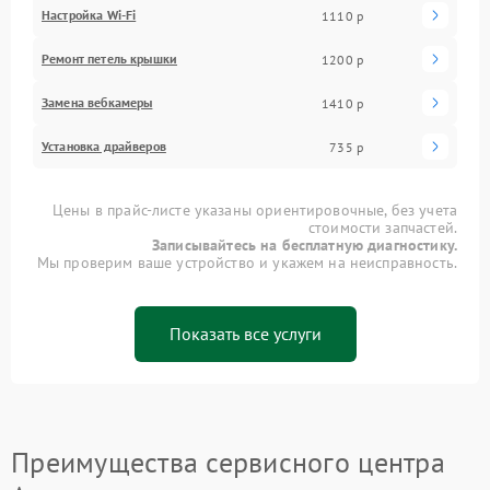
Настройка Wi-Fi
1110 р
Ремонт петель крышки
1200 р
Замена вебкамеры
1410 р
Установка драйверов
735 р
Цены в прайс-листе указаны ориентировочные, без учета
стоимости запчастей.
Записывайтесь на бесплатную диагностику.
Мы проверим ваше устройство и укажем на неисправность.
Показать все услуги
Преимущества сервисного центра