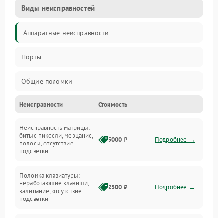
Виды неисправностей
Аппаратные неисправности
Порты
Общие поломки
Неисправности
Стоимость
Устройства
Неисправность матрицы:
Программные ошибки
битые пиксели, мерцание,
5000 ₽
Подробнее →
полосы, отсутствие
подсветки
Электрические и системные сбои
Поломка клавиатуры:
Интерфейсные проблемы
неработающие клавиши,
2500 ₽
Подробнее →
залипание, отсутствие
подсветки
Батарея