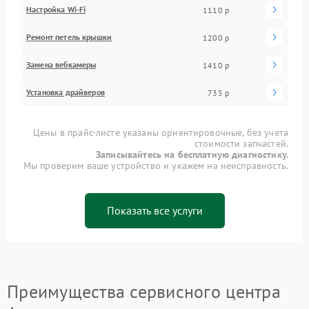
Настройка Wi-Fi
1110 р
Ремонт петель крышки
1200 р
Замена вебкамеры
1410 р
Установка драйверов
735 р
Цены в прайс-листе указаны ориентировочные, без учета
стоимости запчастей.
Записывайтесь на бесплатную диагностику.
Мы проверим ваше устройство и укажем на неисправность.
Показать все услуги
Преимущества сервисного центра