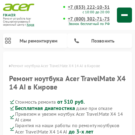
+7 (833) 222-10-31
с 10:00 до 20:00
FIX-ACER
+7 (800) 302-71-75
Ремонт устройств Acer
Специализированный
Звонок бесплатный по РФ
cервисный центр г.
Киров
Мы ремонтируем
Позвонить
ирове
Ремонт ноутбука Acer TravelMate X4 14 AI в Кирове
Ремонт ноутбука Acer TravelMate X4
14 AI в Кирове
от 510 руб.
Стоимость ремонта
Бесплатная диагностика
даже при отказе
Привезем и увезем ноутбук Acer TravelMate X4 14
AI сами
Гарантия на наши работы по ремонту ноутбуков
до 3-х лет
Acer TravelMate X4 14 AI