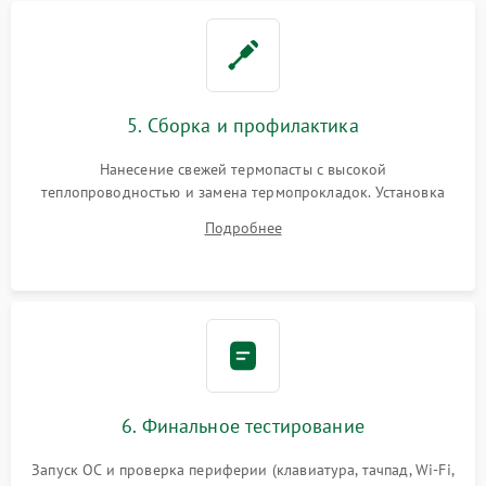
5. Сборка и профилактика
Нанесение свежей термопасты с высокой
теплопроводностью и замена термопрокладок. Установка
системы охлаждения, подключение всех внутренних
Подробнее
шлейфов, модулей памяти и накопителей. Предварительная
сборка корпуса.
6. Финальное тестирование
Запуск ОС и проверка периферии (клавиатура, тачпад, Wi-Fi,