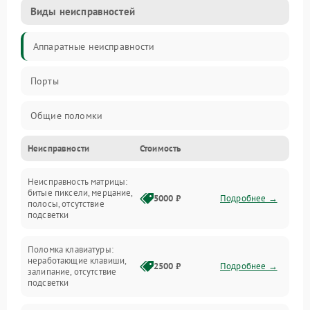
Виды неисправностей
Аппаратные неисправности
Порты
Общие поломки
Неисправности
Стоимость
Устройства
Неисправность матрицы:
Программные ошибки
битые пиксели, мерцание,
5000 ₽
Подробнее →
полосы, отсутствие
подсветки
Электрические и системные сбои
Поломка клавиатуры:
Интерфейсные проблемы
неработающие клавиши,
2500 ₽
Подробнее →
залипание, отсутствие
подсветки
Батарея