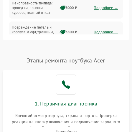
Неисправность тачпада:
Сеть и интернет
пропуски, прыжки
3000 ₽
Подробнее →
курсора, полный отказ
Система охлаждения
Повреждение петель и
корпуса: люфт, трещины,
3500 ₽
Подробнее →
деформация
Проблемы аккумулятора:
быстрая разрядка,
2500 ₽
Подробнее →
Этапы ремонта ноутбука Acer
невозможность зарядки,
вздутие
Неисправность зарядного
устройства или разъёма
2000 ₽
Подробнее →
питания
1. Первичная диагностика
Перегрев из‑за пыли,
износа термопасты или
2500 ₽
Подробнее →
неисправности кулера
Внешний осмотр корпуса, экрана и портов. Проверка
реакции на кнопку включения и подключение зарядного
устройства. Оценка потребления тока с помощью
Выход из строя SSD или
Подробнее