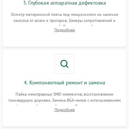
3. Глубокая аппаратная дефектовка
Осмотр материнской платы под микроскопом на наличие
окислов от влаги и прогаров. Замеры сопротивлений и
дежурных напряжений. Проверка цепей питания,
Подробнее
мультиконтроллера, процессора и видеочипа.
4. Компонентный ремонт и замена
Пайка неисправных SMD-элементов, восстановление
токоведущих дорожек. Замена BGA-чипов с использованием
инфракрасной паяльной станции. Прошивка микросхемы
Подробнее
BIOS или замена поврежденных портов USB