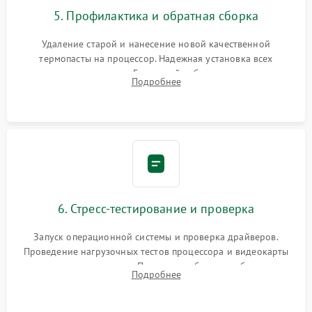
5. Профилактика и обратная сборка
Удаление старой и нанесение новой качественной
термопасты на процессор. Надежная установка всех
комплектующих в слоты. Грамотный кабель-менеджмент для
Подробнее
обеспечения правильной циркуляции воздуха внутри
корпуса ПК.
6. Стресс-тестирование и проверка
Запуск операционной системы и проверка драйверов.
Проведение нагрузочных тестов процессора и видеокарты
для контроля температур. Проверка работоспособности всех
Подробнее
USB-портов, аудиовыходов и сетевого подключения.