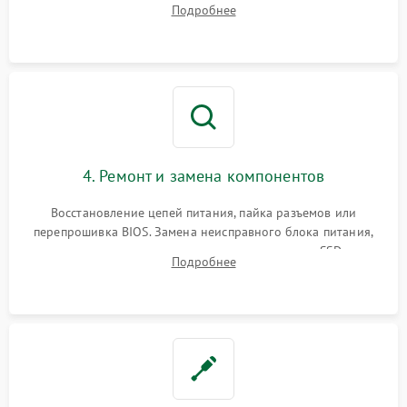
Подробнее
диагностического ПО для выявления сбойных секторов и
ошибок.
4. Ремонт и замена компонентов
Восстановление цепей питания, пайка разъемов или
перепрошивка BIOS. Замена неисправного блока питания,
видеокарты, процессора или установка нового SSD для
Подробнее
восстановления и повышения скорости работы системы.