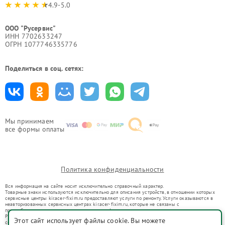
4.9-5.0
ООО "Русервис"
ИНН 7702633247
ОГРН 1077746335776
Поделиться в соц. сетях:
Мы принимаем
все формы оплаты
Политика конфиденциальности
Вся информация на сайте носит исключительно справочный характер.
Товарные знаки используются исключительно для описания устройств, в отношении которых
сервисные центры kir.acer-fixim.ru предоставляют услуги по ремонту. Услуги оказываются в
неавторизованных сервисных центрах kir.acer-fixim.ru, которые не связаны с
правообладателями товарных знаков или их официальными представителями.
Ремонт осуществляется для устройств, уже введенных в гражданский оборот в соответствии
Этот сайт использует файлы cookie. Вы можете
со статьей 1487 ГК РФ.