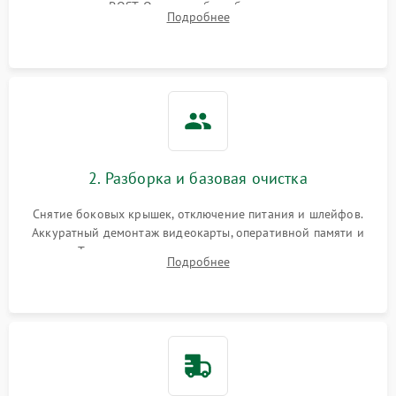
сигналов POST. Оценка работы блока питания для
Подробнее
локализации базовых неисправностей без полного разбора.
2. Разборка и базовая очистка
Снятие боковых крышек, отключение питания и шлейфов.
Аккуратный демонтаж видеокарты, оперативной памяти и
кулеров. Тщательная очистка корпуса и радиаторов от пыли
Подробнее
с помощью сжатого воздуха для предотвращения
замыканий.