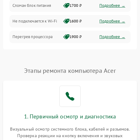
Сломан блок питания
1700 ₽
Подробнее →
Программное обеспечение
Не подключается к Wi-Fi
1600 ₽
Подробнее →
Аудио
Перегрев процессора
1900 ₽
Подробнее →
Проблемы с видеокартой
1800 ₽
Подробнее →
Проблемы с
Этапы ремонта компьютера Acer
подключением внешних
1400 ₽
Подробнее →
устройств
Не работает система
1700 ₽
Подробнее →
охлаждения
Ошибки в работе
1. Первичный осмотр и диагностика
1500 ₽
Подробнее →
оперативной памяти
Визуальный осмотр системного блока, кабелей и разъемов.
Не распознается USB-порт
1300 ₽
Подробнее →
Проверка реакции на кнопку включения и звуковых