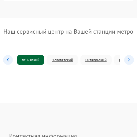
Наш сервисный центр на Вашей станции метро
Ленинский
Нововятский
Октябрьский
Первомай
Контактная информация