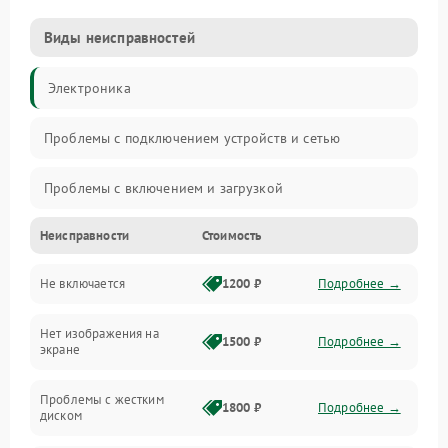
Виды неисправностей
Электроника
Проблемы с подключением устройств и сетью
Проблемы с включением и загрузкой
Неисправности
Стоимость
Проблемы с изображением и монитором
Не включается
1200 ₽
Подробнее →
Проблемы с производительностью и стабильностью
Нет изображения на
Прочие специфичные проблемы
1500 ₽
Подробнее →
экране
Проблемы с хранением данных
Проблемы с жестким
1800 ₽
Подробнее →
диском
Механические повреждения