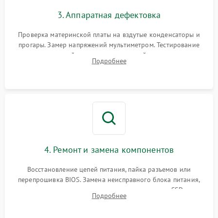
3. Аппаратная дефектовка
Проверка материнской платы на вздутые конденсаторы и
прогары. Замер напряжений мультиметром. Тестирование
оперативной памяти и накопителей с помощью
Подробнее
диагностического ПО для выявления сбойных секторов и
ошибок.
4. Ремонт и замена компонентов
Восстановление цепей питания, пайка разъемов или
перепрошивка BIOS. Замена неисправного блока питания,
видеокарты, процессора или установка нового SSD для
Подробнее
восстановления и повышения скорости работы системы.