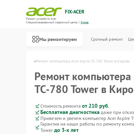
FIX-ACER
Ремонт устройств Acer
Специализированный cервисный центр г.
Киров
Мы ремонтируем
Срочный ремонт
Це
теров Acer в Кирове
Ремонт компьютера Acer Aspire TC‑780 Tower в Кирове
Ремонт компьютера 
TC‑780 Tower в Кир
от 210 руб.
Стоимость ремонта
Бесплатная диагностика
даже при отказ
Привезем и увезем компьютер Acer Aspire 
Гарантия на наши работы по ремонту компь
до 3-х лет
Tower
Ремонт электросамокатов Acer