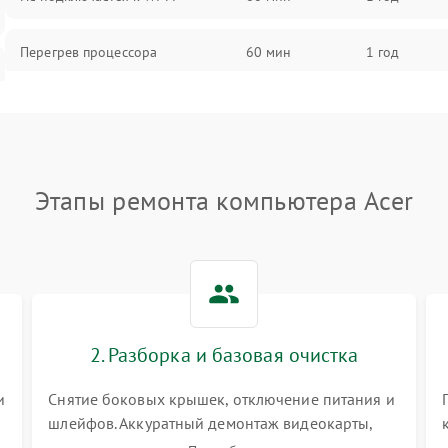
Перегрев процессора
60 мин
1 год
Проблемы с видеокартой
60 мин
1 год
Проблемы с подключением
60 мин
1 год
внешних устройств
Этапы ремонта компьютера Acer
Не работает система охлаждения
60 мин
1 год
Ошибки в работе оперативной
60 мин
1 год
памяти
2. Разборка и базовая очистка
Не распознается USB-порт
60 мин
1 год
и
Снятие боковых крышек, отключение питания и
шлейфов. Аккуратный демонтаж видеокарты,
оперативной памяти и кулеров. Тщательная