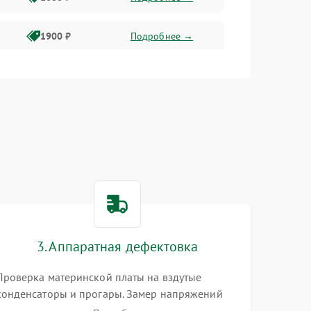
1900 ₽
Подробнее →
1800 ₽
Подробнее →
1400 ₽
Подробнее →
1700 ₽
Подробнее →
1500 ₽
Подробнее →
3. Аппаратная дефектовка
1300 ₽
Подробнее →
Проверка материнской платы на вздутые
конденсаторы и прогары. Замер напряжений
мультиметром. Тестирование оперативной