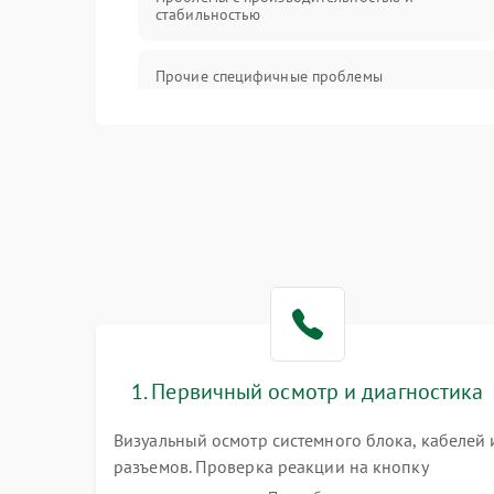
стабильностью
Прочие специфичные проблемы
Проблемы с хранением данных
Механические повреждения
Программное обеспечение
Аудио
1. Первичный осмотр и диагностика
Визуальный осмотр системного блока, кабелей 
разъемов. Проверка реакции на кнопку
включения и звуковых сигналов POST. Оценка