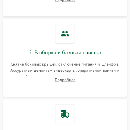
локализации базовых неисправностей без полного разбора.
2. Разборка и базовая очистка
Снятие боковых крышек, отключение питания и шлейфов.
Аккуратный демонтаж видеокарты, оперативной памяти и
кулеров. Тщательная очистка корпуса и радиаторов от пыли
Подробнее
с помощью сжатого воздуха для предотвращения
замыканий.