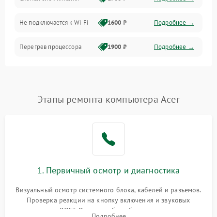
Программное обеспечение
Не подключается к Wi-Fi
1600 ₽
Подробнее →
Аудио
Перегрев процессора
1900 ₽
Подробнее →
Проблемы с видеокартой
1800 ₽
Подробнее →
Проблемы с
Этапы ремонта компьютера Acer
подключением внешних
1400 ₽
Подробнее →
устройств
Не работает система
1700 ₽
Подробнее →
охлаждения
Ошибки в работе
1. Первичный осмотр и диагностика
1500 ₽
Подробнее →
оперативной памяти
Визуальный осмотр системного блока, кабелей и разъемов.
Не распознается USB-порт
1300 ₽
Подробнее →
Проверка реакции на кнопку включения и звуковых
сигналов POST. Оценка работы блока питания для
Подробнее