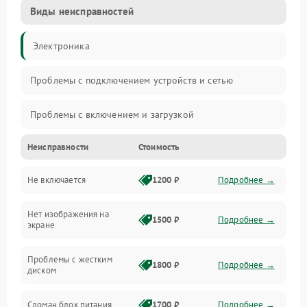
Виды неисправностей
Электроника
Проблемы с подключением устройств и сетью
Проблемы с включением и загрузкой
Неисправности
Стоимость
Проблемы с изображением и монитором
Не включается
1200 ₽
Подробнее →
Проблемы с производительностью и стабильностью
Нет изображения на
Прочие специфичные проблемы
1500 ₽
Подробнее →
экране
Проблемы с хранением данных
Проблемы с жестким
1800 ₽
Подробнее →
диском
Механические повреждения
Сломан блок питания
1700 ₽
Подробнее →