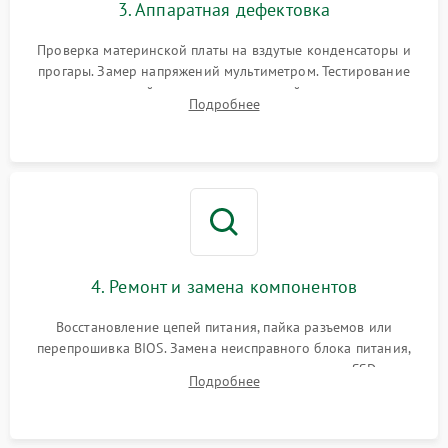
3. Аппаратная дефектовка
Проверка материнской платы на вздутые конденсаторы и
прогары. Замер напряжений мультиметром. Тестирование
оперативной памяти и накопителей с помощью
Подробнее
диагностического ПО для выявления сбойных секторов и
ошибок.
4. Ремонт и замена компонентов
Восстановление цепей питания, пайка разъемов или
перепрошивка BIOS. Замена неисправного блока питания,
видеокарты, процессора или установка нового SSD для
Подробнее
восстановления и повышения скорости работы системы.