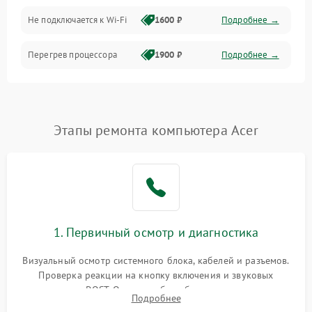
Программное обеспечение
Не подключается к Wi-Fi
1600 ₽
Подробнее →
Аудио
Перегрев процессора
1900 ₽
Подробнее →
Проблемы с видеокартой
1800 ₽
Подробнее →
Проблемы с
Этапы ремонта компьютера Acer
подключением внешних
1400 ₽
Подробнее →
устройств
Не работает система
1700 ₽
Подробнее →
охлаждения
Ошибки в работе
1. Первичный осмотр и диагностика
1500 ₽
Подробнее →
оперативной памяти
Визуальный осмотр системного блока, кабелей и разъемов.
Не распознается USB-порт
1300 ₽
Подробнее →
Проверка реакции на кнопку включения и звуковых
сигналов POST. Оценка работы блока питания для
Подробнее
локализации базовых неисправностей без полного разбора.