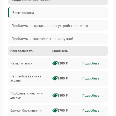
Электроника
Проблемы с подключением устройств и сетью
Проблемы с включением и загрузкой
Неисправности
Стоимость
Проблемы с изображением и монитором
Не включается
1200 ₽
Подробнее →
Проблемы с производительностью и стабильностью
Нет изображения на
Прочие специфичные проблемы
1500 ₽
Подробнее →
экране
Проблемы с хранением данных
Проблемы с жестким
1800 ₽
Подробнее →
диском
Механические повреждения
Сломан блок питания
1700 ₽
Подробнее →