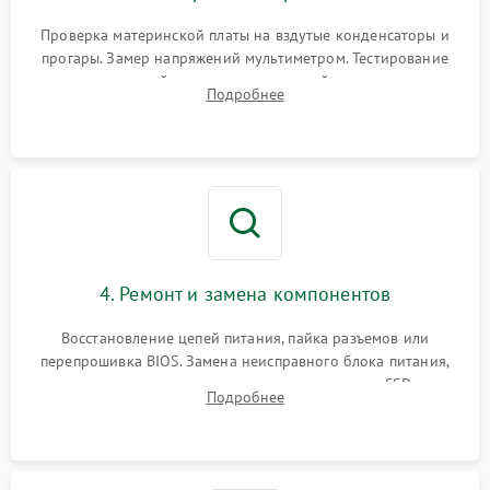
Проверка материнской платы на вздутые конденсаторы и
прогары. Замер напряжений мультиметром. Тестирование
оперативной памяти и накопителей с помощью
Подробнее
диагностического ПО для выявления сбойных секторов и
ошибок.
4. Ремонт и замена компонентов
Восстановление цепей питания, пайка разъемов или
перепрошивка BIOS. Замена неисправного блока питания,
видеокарты, процессора или установка нового SSD для
Подробнее
восстановления и повышения скорости работы системы.