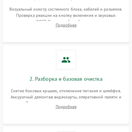
Визуальный осмотр системного блока, кабелей и разъемов.
Проверка реакции на кнопку включения и звуковых
сигналов POST. Оценка работы блока питания для
Подробнее
локализации базовых неисправностей без полного разбора.
2. Разборка и базовая очистка
Снятие боковых крышек, отключение питания и шлейфов.
Аккуратный демонтаж видеокарты, оперативной памяти и
кулеров. Тщательная очистка корпуса и радиаторов от пыли
Подробнее
с помощью сжатого воздуха для предотвращения
замыканий.