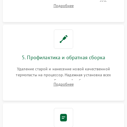
видеокарты, процессора или установка нового SSD для
Подробнее
восстановления и повышения скорости работы системы.
5. Профилактика и обратная сборка
Удаление старой и нанесение новой качественной
термопасты на процессор. Надежная установка всех
комплектующих в слоты. Грамотный кабель-менеджмент для
Подробнее
обеспечения правильной циркуляции воздуха внутри
корпуса ПК.