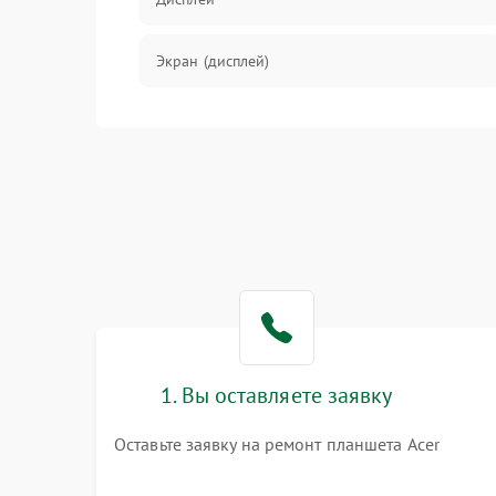
Экран (дисплей)
Связь
Разговор (микрофон, динамик)
Перегрев и нестабильная работа
Влага и механические повреждения
Сеть и интернет
1. Вы оставляете заявку
Зарядка и разъёмы
Оставьте заявку на ремонт планшета Acer
Программные сбои