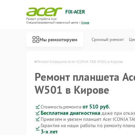
FIX-ACER
Ремонт устройств Acer
Специализированный cервисный центр г.
Киров
Мы ремонтируем
Срочный ремонт
Це
шетов Acer в Кирове
Ремонт планшета Acer ICONIA TAB W501 в Кирове
Ремонт планшета Ac
W501 в Кирове
от 510 руб.
Стоимость ремонта
Бесплатная диагностика
даже при отказ
Привезем и увезем планшет Acer ICONIA T
Гарантия на наши работы по ремонту план
3-х лет
Ремонт электросамокатов Acer