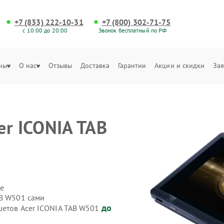
+7 (833) 222-10-31
+7 (800) 302-71-75
с 10:00 до 20:00
Звонок бесплатный по РФ
ны
О нас
Отзывы
Доставка
Гарантии
Акции и скидки
Зая
er ICONIA TAB
е
AB W501 сами
до
шетов Acer ICONIA TAB W501