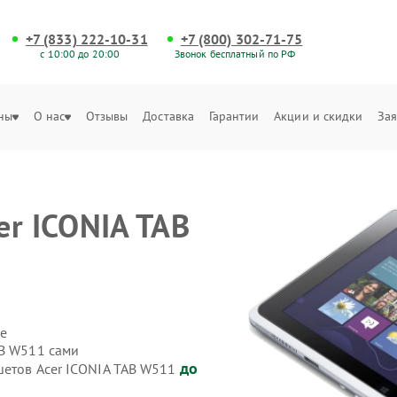
+7 (833) 222-10-31
+7 (800) 302-71-75
с 10:00 до 20:00
Звонок бесплатный по РФ
ны
О нас
Отзывы
Доставка
Гарантии
Акции и скидки
Зая
er ICONIA TAB
е
AB W511 сами
до
шетов Acer ICONIA TAB W511