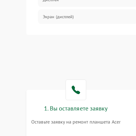
Экран (дисплей)
Связь
Разговор (микрофон, динамик)
Перегрев и нестабильная работа
Влага и механические повреждения
Сеть и интернет
1. Вы оставляете заявку
Зарядка и разъёмы
Оставьте заявку на ремонт планшета Acer
Программные сбои