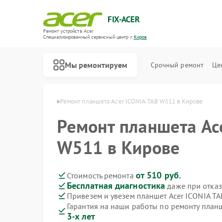
FIX-ACER
Ремонт устройств Acer
Специализированный cервисный центр г.
Киров
Мы ремонтируем
Срочный ремонт
Це
шетов Acer в Кирове
Ремонт планшета Acer ICONIA TAB W511 в Кирове
Ремонт планшета Ac
W511 в Кирове
от 510 руб.
Стоимость ремонта
Бесплатная диагностика
даже при отказ
Привезем и увезем планшет Acer ICONIA T
Гарантия на наши работы по ремонту план
3-х лет
Ремонт электросамокатов Acer