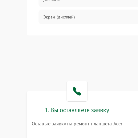
Экран (дисплей)
Связь
Разговор (микрофон, динамик)
Перегрев и нестабильная работа
Влага и механические повреждения
Сеть и интернет
1. Вы оставляете заявку
Зарядка и разъёмы
Оставьте заявку на ремонт планшета Acer
Программные сбои