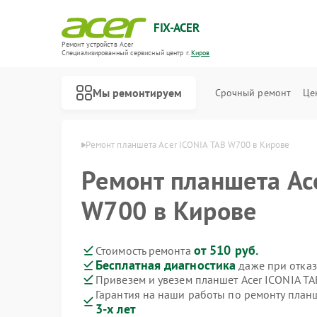
FIX-ACER
Ремонт устройств Acer
Специализированный cервисный центр г.
Киров
Мы ремонтируем
Срочный ремонт
Це
шетов Acer в Кирове
Ремонт планшета Acer ICONIA TAB W700 в Кирове
Ремонт планшета Ac
W700 в Кирове
от 510 руб.
Стоимость ремонта
Бесплатная диагностика
даже при отказ
Привезем и увезем планшет Acer ICONIA T
Гарантия на наши работы по ремонту план
3-х лет
Ремонт электросамокатов Acer