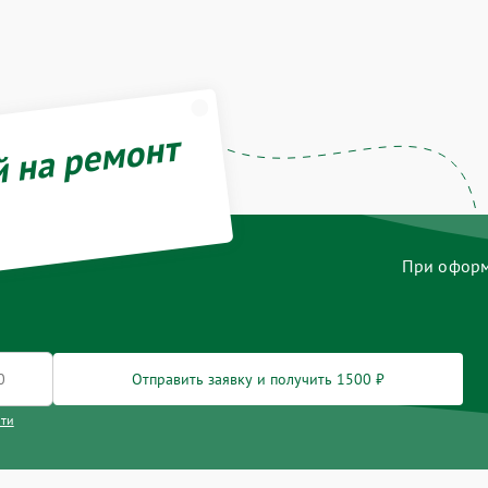
й на ремонт
При оформл
Отправить заявку и получить 1500 ₽
сти