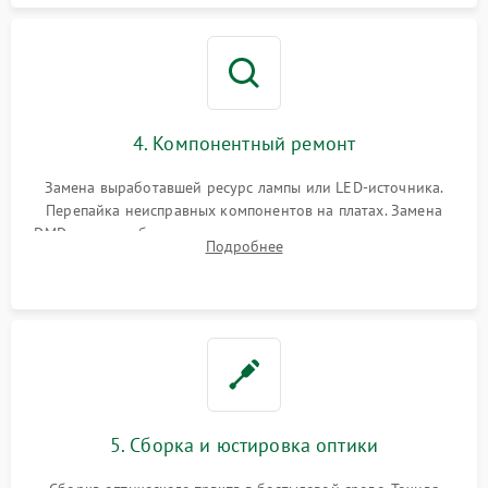
4. Компонентный ремонт
Замена выработавшей ресурс лампы или LED-источника.
Перепайка неисправных компонентов на платах. Замена
DMD-чипа при битых пикселях, установка нового цветового
Подробнее
колеса или восстановление сгоревших поляризационных
пленок.
5. Сборка и юстировка оптики