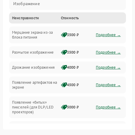
Изображение
Неисправности
Стоимость
Лампа подсветки
Мерцание экрана из-за
Неисправность управления и интерфейсов
3500 ₽
Подробнее →
блока питания
Прочие неисправности
Размытое изображение
3500 ₽
Подробнее →
Режим работы
Дрожание изображения
4000 ₽
Подробнее →
Неисправность звука
Появление артефактов на
4500 ₽
Подробнее →
экране
Появление «битых»
пикселей (для DLP/LED
5000 ₽
Подробнее →
проекторов)
Залипание изображения
4500 ₽
Подробнее →
(image retention)