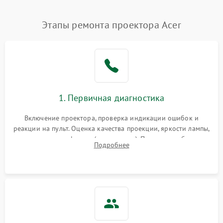
Нестабильная яркость или
Этапы ремонта проектора Acer
4000 ₽
Подробнее →
контраст
Неравномерная подсветка
4500 ₽
Подробнее →
экрана
Не работает
автоматическая коррекция
3000 ₽
Подробнее →
1. Первичная диагностика
трапеции (Keystone)
Включение проектора, проверка индикации ошибок и
Проблемы с
реакции на пульт. Оценка качества проекции, яркости лампы,
масштабированием
3500 ₽
Подробнее →
наличия артефактов (точки, пятна). Проверка работы
изображения
Подробнее
системы охлаждения по уровню шума вентиляторов.