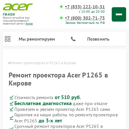
+7 (833) 222-10-31
с 10:00 до 20:00
FIX-ACER
+7 (800) 302-71-75
Ремонт устройств Acer
Специализированный
Звонок бесплатный по РФ
cервисный центр г.
Киров
Мы ремонтируем
Позвонить
ирове
Ремонт проектора Acer P1265 в Кирове
Ремонт проектора Acer P1265 в
Кирове
от 510 руб.
Стоимость ремонта
Бесплатная диагностика
даже при отказе
Привезем и увезем проектор Acer P1265 сами
Гарантия на наши работы по ремонту проекторов
до 3-х лет
Acer P1265
Срочный ремонт проекторов Acer P1265 в