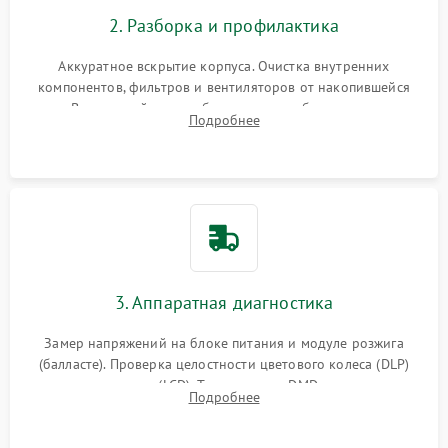
2. Разборка и профилактика
Аккуратное вскрытие корпуса. Очистка внутренних
компонентов, фильтров и вентиляторов от накопившейся
пыли. Визуальный осмотр блока питания, балласта лампы и
Подробнее
материнской платы на наличие прогаров или вздутых
элементов.
3. Аппаратная диагностика
Замер напряжений на блоке питания и модуле розжига
(балласте). Проверка целостности цветового колеса (DLP)
или поляризаторов (LCD). Тестирование DMD-чипа, датчиков
Подробнее
температуры и оптопар с помощью мультиметра и
осциллографа.