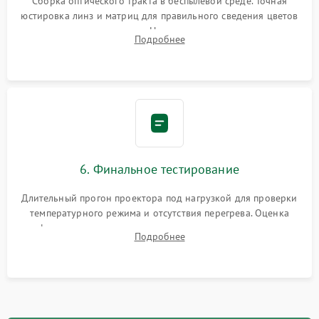
Сборка оптического тракта в беспылевой среде. Точная
юстировка линз и матриц для правильного сведения цветов
и устранения размытия. Надежное подключение всех
Подробнее
шлейфов, установка датчиков и закрытие корпуса
устройства.
6. Финальное тестирование
Длительный прогон проектора под нагрузкой для проверки
температурного режима и отсутствия перегрева. Оценка
фокуса, контрастности и цветопередачи на тестовых
Подробнее
таблицах. Проверка работы всех видеовходов и кнопок
управления.