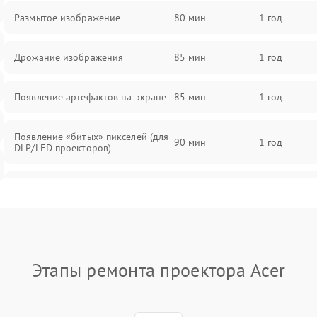
Размытое изображение
80 мин
1 год
Дрожание изображения
85 мин
1 год
Появление артефактов на экране
85 мин
1 год
Появление «битых» пикселей (для
90 мин
1 год
DLP/LED проекторов)
Залипание изображения (image
85 мин
1 год
retention)
Нестабильная яркость или
80 мин
1 год
контраст
Этапы ремонта проектора Acer
Неравномерная подсветка экрана
85 мин
1 год