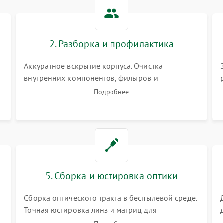
Не работает автоматическая
80 мин
1 год
коррекция трапеции (Keystone)
2. Разборка и профилактика
Проблемы с масштабированием
80 мин
1 год
изображения
Аккуратное вскрытие корпуса. Очистка
внутренних компонентов, фильтров и
вентиляторов от накопившейся пыли.
Подробнее
Визуальный осмотр блока питания, балласта
лампы и материнской платы на наличие
прогаров или вздутых элементов.
5. Сборка и юстировка оптики
Сборка оптического тракта в беспылевой среде.
Точная юстировка линз и матриц для
правильного сведения цветов и устранения