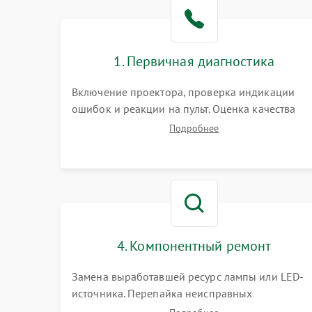
1. Первичная диагностика
Включение проектора, проверка индикации
ошибок и реакции на пульт. Оценка качества
проекции, яркости лампы, наличия артефактов
Подробнее
(точки, пятна). Проверка работы системы
охлаждения по уровню шума вентиляторов.
4. Компонентный ремонт
Замена выработавшей ресурс лампы или LED-
источника. Перепайка неисправных
компонентов на платах. Замена DMD-чипа при