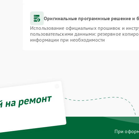
Оригинальные программные решение и б
Использование официальных прошивок и инстру
пользовательскими данными: резервное копиро
информации при необходимости
й на ремонт
При оформл