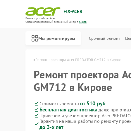
FIX-ACER
Ремонт устройств Acer
Специализированный cервисный центр г.
Киров
Мы ремонтируем
Срочный ремонт
Це
торов Acer в Кирове
Ремонт проектора Acer PREDATOR GM712 в Кирове
Ремонт проектора A
GM712 в Кирове
от 510 руб.
Стоимость ремонта
Бесплатная диагностика
даже при отказ
Привезем и увезем проектор Acer PREDAT
Гарантия на наши работы по ремонту про
до 3-х лет
Ремонт электросамокатов Acer