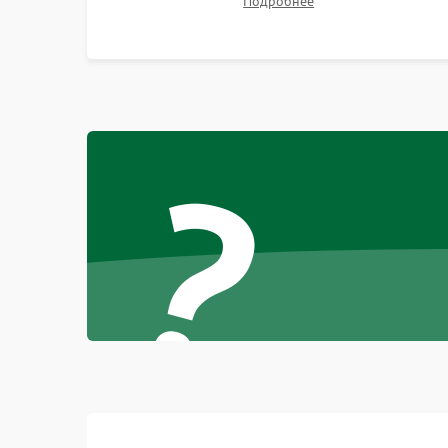
Подробнее
битых пикселях, установка нового цветового
колеса или восстановление сгоревших
поляризационных пленок.
?