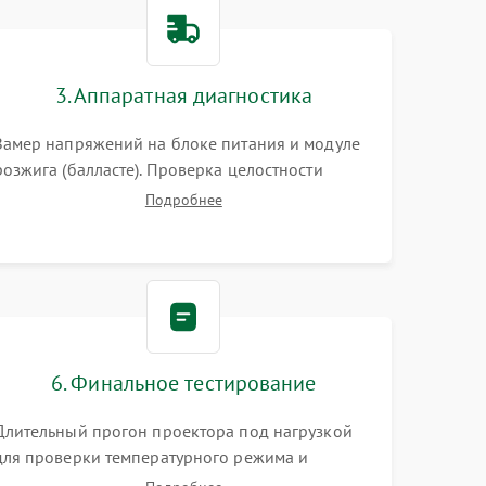
3000 ₽
Подробнее →
3. Аппаратная диагностика
3500 ₽
Подробнее →
Замер напряжений на блоке питания и модуле
розжига (балласте). Проверка целостности
цветового колеса (DLP) или поляризаторов (LCD).
Подробнее
Тестирование DMD-чипа, датчиков температуры
и оптопар с помощью мультиметра и
осциллографа.
6. Финальное тестирование
Длительный прогон проектора под нагрузкой
для проверки температурного режима и
отсутствия перегрева. Оценка фокуса,