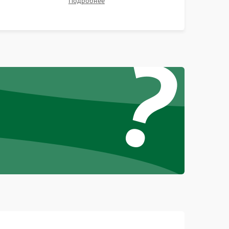
Подробнее
контрастности и цветопередачи на тестовых
таблицах. Проверка работы всех видеовходов и
?
кнопок управления.