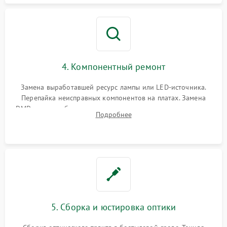
4. Компонентный ремонт
Замена выработавшей ресурс лампы или LED-источника.
Перепайка неисправных компонентов на платах. Замена
DMD-чипа при битых пикселях, установка нового цветового
Подробнее
колеса или восстановление сгоревших поляризационных
пленок.
5. Сборка и юстировка оптики