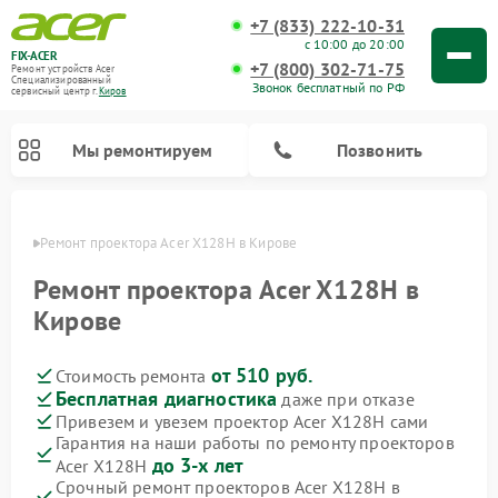
+7 (833) 222-10-31
с 10:00 до 20:00
FIX-ACER
+7 (800) 302-71-75
Ремонт устройств Acer
Специализированный
Звонок бесплатный по РФ
cервисный центр г.
Киров
Мы ремонтируем
Позвонить
ирове
Ремонт проектора Acer X128H в Кирове
Ремонт проектора Acer X128H в
Кирове
от 510 руб.
Стоимость ремонта
Бесплатная диагностика
даже при отказе
Привезем и увезем проектор Acer X128H сами
Гарантия на наши работы по ремонту проекторов
до 3-х лет
Acer X128H
Срочный ремонт проекторов Acer X128H в