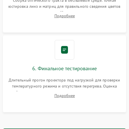
Сборка оптического тракта в беспылевой среде. Точная
юстировка линз и матриц для правильного сведения цветов
и устранения размытия. Надежное подключение всех
Подробнее
шлейфов, установка датчиков и закрытие корпуса
устройства.
6. Финальное тестирование
Длительный прогон проектора под нагрузкой для проверки
температурного режима и отсутствия перегрева. Оценка
фокуса, контрастности и цветопередачи на тестовых
Подробнее
таблицах. Проверка работы всех видеовходов и кнопок
управления.