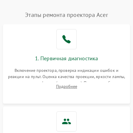
Нестабильная яркость или
Этапы ремонта проектора Acer
4000 ₽
Подробнее →
контраст
Неравномерная подсветка
4500 ₽
Подробнее →
экрана
Не работает
автоматическая коррекция
3000 ₽
Подробнее →
1. Первичная диагностика
трапеции (Keystone)
Включение проектора, проверка индикации ошибок и
Проблемы с
реакции на пульт. Оценка качества проекции, яркости лампы,
масштабированием
3500 ₽
Подробнее →
наличия артефактов (точки, пятна). Проверка работы
изображения
Подробнее
системы охлаждения по уровню шума вентиляторов.