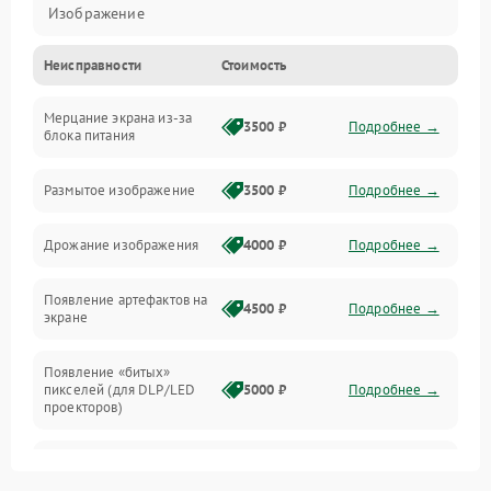
Изображение
Неисправности
Стоимость
Лампа подсветки
Мерцание экрана из-за
Неисправность управления и интерфейсов
3500 ₽
Подробнее →
блока питания
Прочие неисправности
Размытое изображение
3500 ₽
Подробнее →
Режим работы
Дрожание изображения
4000 ₽
Подробнее →
Неисправность звука
Появление артефактов на
4500 ₽
Подробнее →
экране
Появление «битых»
пикселей (для DLP/LED
5000 ₽
Подробнее →
проекторов)
Залипание изображения
4500 ₽
Подробнее →
(image retention)