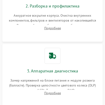
2. Разборка и профилактика
Аккуратное вскрытие корпуса. Очистка внутренних
компонентов, фильтров и вентиляторов от накопившейся
пыли. Визуальный осмотр блока питания, балласта лампы и
Подробнее
материнской платы на наличие прогаров или вздутых
элементов.
3. Аппаратная диагностика
Замер напряжений на блоке питания и модуле розжига
(балласте). Проверка целостности цветового колеса (DLP)
или поляризаторов (LCD). Тестирование DMD-чипа, датчиков
Подробнее
температуры и оптопар с помощью мультиметра и
осциллографа.